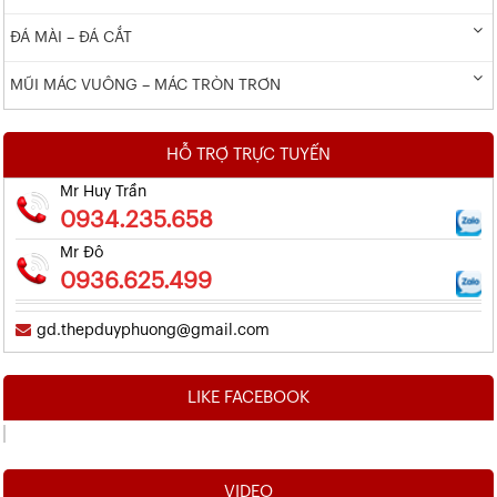
ĐÁ MÀI – ĐÁ CẮT
MŨI MÁC VUÔNG – MÁC TRÒN TRƠN
HỖ TRỢ TRỰC TUYẾN
Mr Huy Trần
0934.235.658
Mr Đô
0936.625.499
gd.thepduyphuong@gmail.com
LIKE FACEBOOK
VIDEO