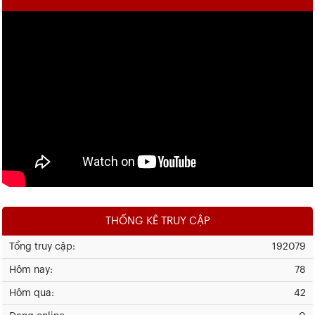
THỐNG KÊ TRUY CẬP
Tổng truy cập:
192079
Hôm nay:
78
Hôm qua:
42