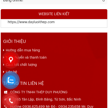
Đang online:
0
WEBSITE LIÊN KIẾT
https://www.dayluoithep.com
GIỚI THIỆU
Hướng dẫn mua hàng
Vận chuyển và thanh toán
Cam kết chất lượng
Liên hệ
THÔNG TIN LIÊN HỆ
CÔNG TY TNHH THÉP DUY PHƯƠNG
Số 165 Tân Lập, Đình Bảng, Từ Sơn, Bắc Ninh
Hotline 0936.625.499 Mr Đô - 0934.235.658 Mr. Duy