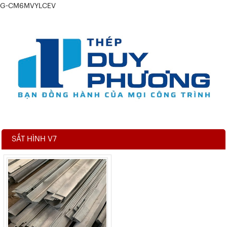
G-CM6MVYLCEV
SẮT HÌNH V7