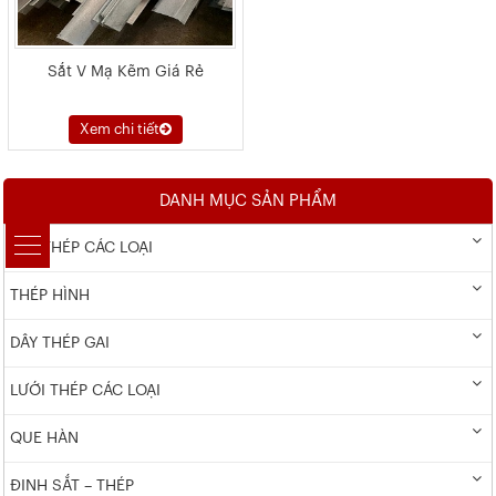
Sắt V Mạ Kẽm Giá Rẻ
Xem chi tiết
DANH MỤC SẢN PHẨM
DÂY THÉP CÁC LOẠI
THÉP HÌNH
DÂY THÉP GAI
LƯỚI THÉP CÁC LOẠI
QUE HÀN
ĐINH SẮT – THÉP