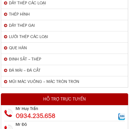
DÂY THÉP CÁC LOẠI
THÉP HÌNH
DÂY THÉP GAI
LƯỚI THÉP CÁC LOẠI
QUE HÀN
ĐINH SẮT – THÉP
ĐÁ MÀI – ĐÁ CẮT
MŨI MÁC VUÔNG – MÁC TRÒN TRƠN
HỖ TRỢ TRỰC TUYẾN
Mr Huy Trần
0934.235.658
Mr Đô