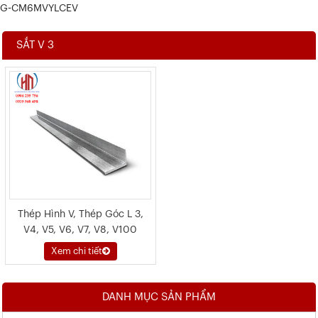
G-CM6MVYLCEV
SẮT V 3
Thép Hình V, Thép Góc L 3,
V4, V5, V6, V7, V8, V100
Xem chi tiết
DANH MỤC SẢN PHẨM