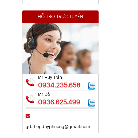
HỖ TRỢ TRỰC TUYẾN
Kết Quả Thử Nghiệm Lưới Tô Tường
Xem chi tiết
Mr Huy Trần
0934.235.658
Mr Đô
0936.625.499
gd.thepduyphuong@gmail.com
Kết Quả Thử Nghiệm Lưới Tô Tường