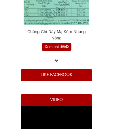
Chứng Chỉ Dây Mạ Kẽm Nhúng
Nóng
Xem chi tiết
LIKE FACEBOOK
VIDEO
Kết Quả Thử Nghiệm Lưới Tô Tường