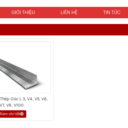
GIỚI THIỆU
LIÊN HỆ
TIN TỨC
 Thép Góc L 3, V4, V5, V6,
V7, V8, V100
Xem chi tiết