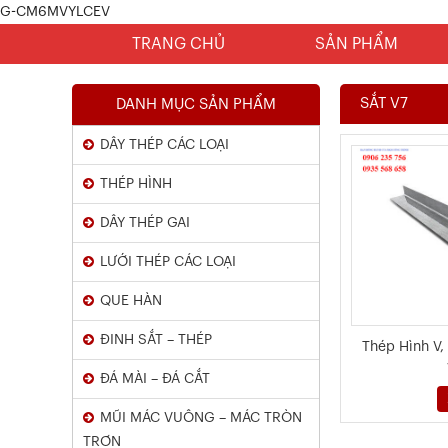
G-CM6MVYLCEV
TRANG CHỦ
SẢN PHẨM
SẮT V7
DANH MỤC SẢN PHẨM
DÂY THÉP CÁC LOẠI
THÉP HÌNH
DÂY THÉP GAI
LƯỚI THÉP CÁC LOẠI
Chứng Chỉ Dây Mạ Kẽm Nhúng
QUE HÀN
Nóng
ĐINH SẮT – THÉP
Thép Hình V,
Xem chi tiết
ĐÁ MÀI – ĐÁ CẮT
MŨI MÁC VUÔNG – MÁC TRÒN
TRƠN