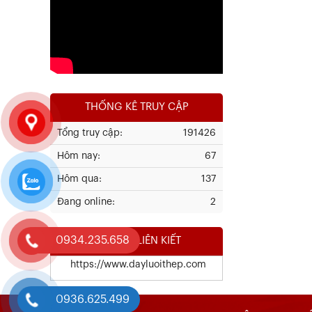
Xem chi tiết
THỐNG KÊ TRUY CẬP
Tổng truy cập:
191426
Hôm nay:
67
Kết Quả Thử Nghiệm Lưới Tô Tường
Hôm qua:
137
Đang online:
2
Xem chi tiết
0934.235.658
WEBSITE LIÊN KIẾT
https://www.dayluoithep.com
0936.625.499