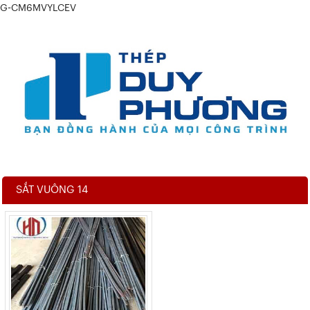
G-CM6MVYLCEV
SẮT VUÔNG 14