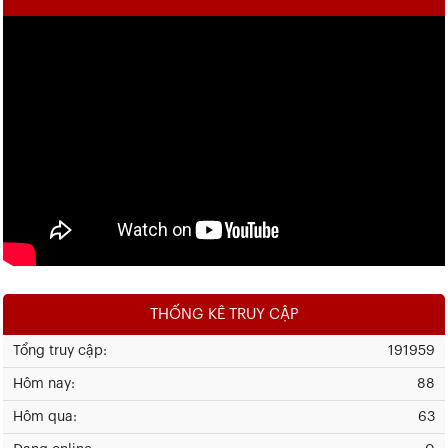
THỐNG KÊ TRUY CẬP
Tổng truy cập:
191959
Hôm nay:
88
Hôm qua:
63