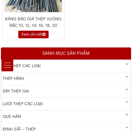
BẢNG BÁO GIÁ THÉP VUÔNG
ĐẶC 10, 12, 14, 16, 18, 20
Xem chi tiết
DANH MỤC SẢN PHẨM
DÂY THÉP CÁC LOẠI
THÉP HÌNH
DÂY THÉP GAI
LƯỚI THÉP CÁC LOẠI
QUE HÀN
ĐINH SẮT – THÉP