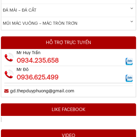
ĐÁ MÀI – ĐÁ CẮT
MŨI MÁC VUÔNG – MÁC TRÒN TRƠN
HỖ TRỢ TRỰC TUYẾN
Mr Huy Trần
0934.235.658
Mr Đô
0936.625.499
gd.thepduyphuong@gmail.com
LIKE FACEBOOK
VIDEO