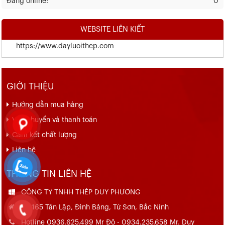
Đang online:
0
WEBSITE LIÊN KIẾT
https://www.dayluoithep.com
GIỚI THIỆU
Hướng dẫn mua hàng
Vận chuyển và thanh toán
Cam kết chất lượng
Liên hệ
THÔNG TIN LIÊN HỆ
CÔNG TY TNHH THÉP DUY PHƯƠNG
Số 165 Tân Lập, Đình Bảng, Từ Sơn, Bắc Ninh
Hotline 0936.625.499 Mr Đô - 0934.235.658 Mr. Duy