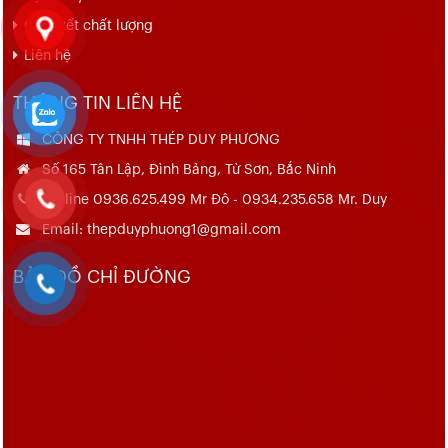
Cam kết chất lượng
Liên hệ
THÔNG TIN LIÊN HỆ
CÔNG TY TNHH THÉP DUY PHƯƠNG
Số 165 Tân Lập, Đình Bảng, Từ Sơn, Bắc Ninh
Hotline 0936.625.499 Mr Đô - 0934.235.658 Mr. Duy
Email: thepduyphuong1@gmail.com
BẢN ĐỒ CHỈ ĐƯỜNG