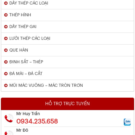
DÂY THÉP CÁC LOẠI
THÉP HÌNH
DÂY THÉP GAI
LƯỚI THÉP CÁC LOẠI
QUE HÀN
ĐINH SẮT – THÉP
ĐÁ MÀI – ĐÁ CẮT
MŨI MÁC VUÔNG – MÁC TRÒN TRƠN
HỖ TRỢ TRỰC TUYẾN
Mr Huy Trần
0934.235.658
Mr Đô