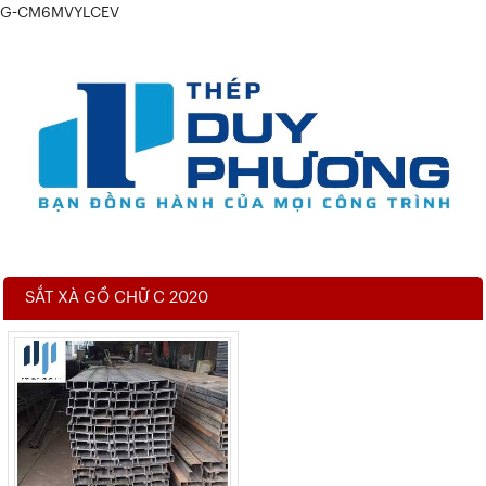
G-CM6MVYLCEV
SẮT XÀ GỒ CHỮ C 2020