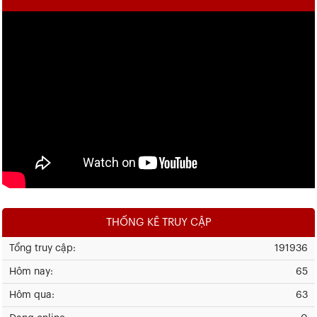
THỐNG KÊ TRUY CẬP
Tổng truy cập:
191936
Hôm nay:
65
Hôm qua:
63