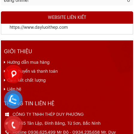
Đang online:
0
WEBSITE LIÊN KIẾT
https://www.dayluoithep.com
GIỚI THIỆU
Hướng dẫn mua hàng
Vận chuyển và thanh toán
Cam kết chất lượng
Liên hệ
THÔNG TIN LIÊN HỆ
CÔNG TY TNHH THÉP DUY PHƯƠNG
Số 165 Tân Lập, Đình Bảng, Từ Sơn, Bắc Ninh
Hotline 0936.625.499 Mr Đô - 0934.235.658 Mr. Duy