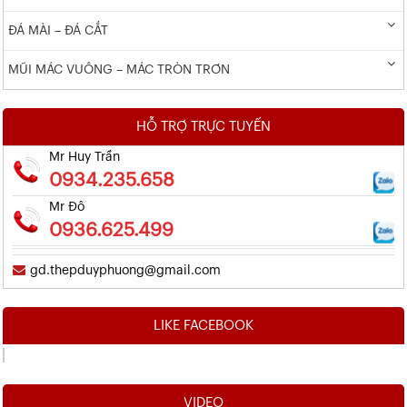
ĐÁ MÀI – ĐÁ CẮT
MŨI MÁC VUÔNG – MÁC TRÒN TRƠN
HỖ TRỢ TRỰC TUYẾN
Mr Huy Trần
0934.235.658
Mr Đô
0936.625.499
gd.thepduyphuong@gmail.com
LIKE FACEBOOK
VIDEO