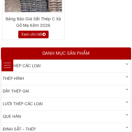
Bảng Báo Giá Sắt Thép C Xà
Gồ Mạ Kẽm 2026
Xem chi tiết
DANH MỤC SẢN PHẨM
DÂY THÉP CÁC LOẠI
THÉP HÌNH
DÂY THÉP GAI
LƯỚI THÉP CÁC LOẠI
QUE HÀN
ĐINH SẮT – THÉP