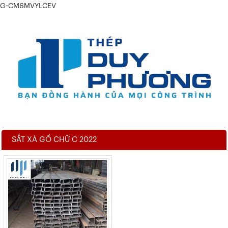
G-CM6MVYLCEV
SẮT XÀ GỒ CHỮ C 2022