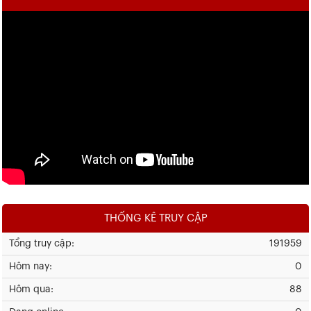
THỐNG KÊ TRUY CẬP
Tổng truy cập:
191959
Hôm nay:
0
Hôm qua:
88