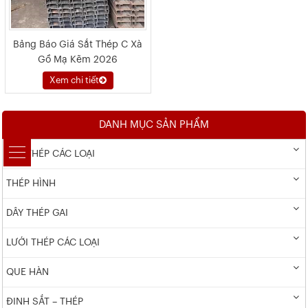
Bảng Báo Giá Sắt Thép C Xà
Gồ Mạ Kẽm 2026
Xem chi tiết
DANH MỤC SẢN PHẨM
DÂY THÉP CÁC LOẠI
THÉP HÌNH
DÂY THÉP GAI
LƯỚI THÉP CÁC LOẠI
QUE HÀN
ĐINH SẮT – THÉP