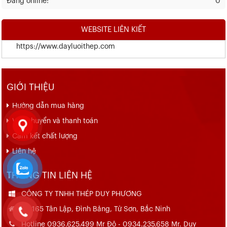
Đang online:
0
WEBSITE LIÊN KIẾT
https://www.dayluoithep.com
GIỚI THIỆU
Hướng dẫn mua hàng
Vận chuyển và thanh toán
Cam kết chất lượng
Liên hệ
THÔNG TIN LIÊN HỆ
CÔNG TY TNHH THÉP DUY PHƯƠNG
Số 165 Tân Lập, Đình Bảng, Từ Sơn, Bắc Ninh
Hotline 0936.625.499 Mr Đô - 0934.235.658 Mr. Duy