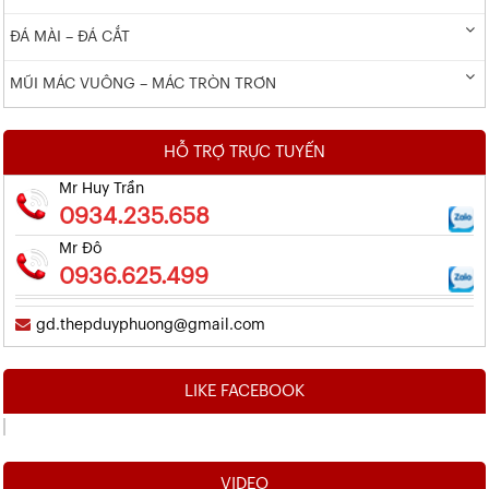
ĐÁ MÀI – ĐÁ CẮT
MŨI MÁC VUÔNG – MÁC TRÒN TRƠN
HỖ TRỢ TRỰC TUYẾN
Mr Huy Trần
0934.235.658
Mr Đô
0936.625.499
gd.thepduyphuong@gmail.com
LIKE FACEBOOK
VIDEO