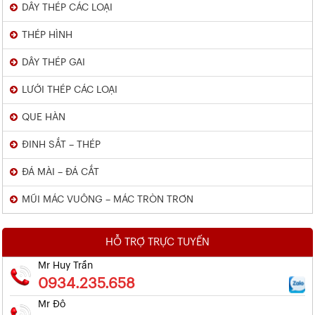
DÂY THÉP CÁC LOẠI
THÉP HÌNH
DÂY THÉP GAI
LƯỚI THÉP CÁC LOẠI
QUE HÀN
ĐINH SẮT – THÉP
ĐÁ MÀI – ĐÁ CẮT
MŨI MÁC VUÔNG – MÁC TRÒN TRƠN
HỖ TRỢ TRỰC TUYẾN
Mr Huy Trần
0934.235.658
Mr Đô