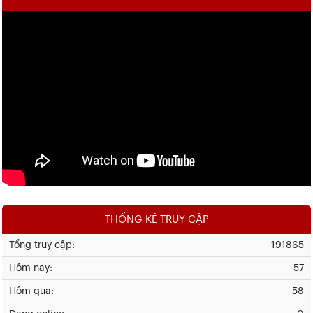
THỐNG KÊ TRUY CẬP
Tổng truy cập:
191865
Hôm nay:
57
Hôm qua:
58