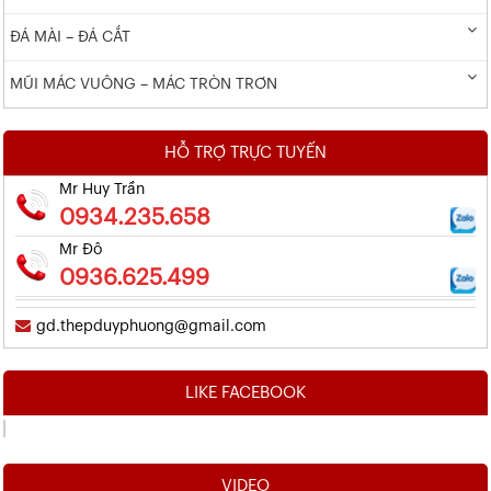
ĐÁ MÀI – ĐÁ CẮT
MŨI MÁC VUÔNG – MÁC TRÒN TRƠN
HỖ TRỢ TRỰC TUYẾN
Mr Huy Trần
0934.235.658
Mr Đô
0936.625.499
gd.thepduyphuong@gmail.com
LIKE FACEBOOK
VIDEO