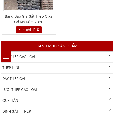
Bảng Báo Giá Sắt Thép C Xà
Gồ Mạ Kẽm 2026
Xem chi tiết
DANH MỤC SẢN PHẨM
DÂY THÉP CÁC LOẠI
THÉP HÌNH
DÂY THÉP GAI
LƯỚI THÉP CÁC LOẠI
QUE HÀN
ĐINH SẮT – THÉP