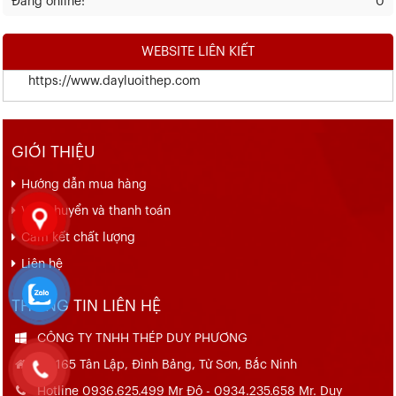
Đang online:
0
WEBSITE LIÊN KIẾT
https://www.dayluoithep.com
GIỚI THIỆU
Hướng dẫn mua hàng
Vận chuyển và thanh toán
Cam kết chất lượng
Liên hệ
THÔNG TIN LIÊN HỆ
CÔNG TY TNHH THÉP DUY PHƯƠNG
Số 165 Tân Lập, Đình Bảng, Từ Sơn, Bắc Ninh
Hotline 0936.625.499 Mr Đô - 0934.235.658 Mr. Duy