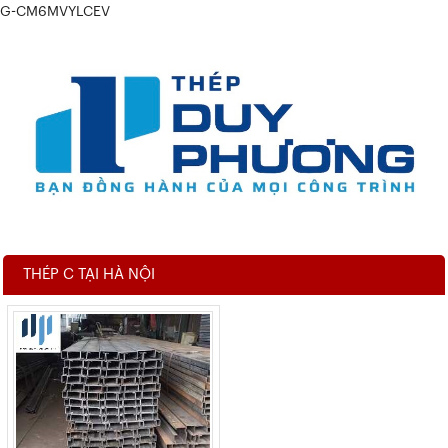
G-CM6MVYLCEV
THÉP C TẠI HÀ NỘI