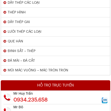
DÂY THÉP CÁC LOẠI
THÉP HÌNH
DÂY THÉP GAI
LƯỚI THÉP CÁC LOẠI
QUE HÀN
ĐINH SẮT – THÉP
ĐÁ MÀI – ĐÁ CẮT
MŨI MÁC VUÔNG – MÁC TRÒN TRƠN
HỖ TRỢ TRỰC TUYẾN
Mr Huy Trần
0934.235.658
Mr Đô