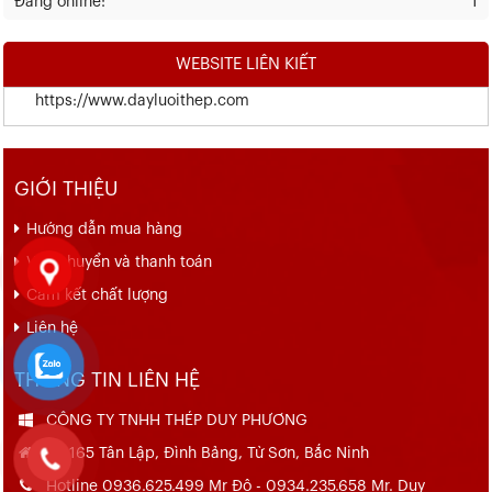
Đang online:
1
WEBSITE LIÊN KIẾT
https://www.dayluoithep.com
GIỚI THIỆU
Hướng dẫn mua hàng
Vận chuyển và thanh toán
Cam kết chất lượng
Liên hệ
THÔNG TIN LIÊN HỆ
CÔNG TY TNHH THÉP DUY PHƯƠNG
Số 165 Tân Lập, Đình Bảng, Từ Sơn, Bắc Ninh
Hotline 0936.625.499 Mr Đô - 0934.235.658 Mr. Duy