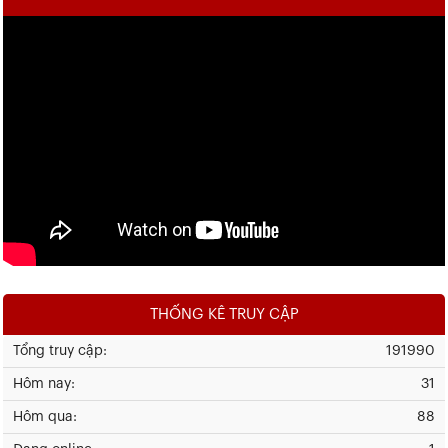
THỐNG KÊ TRUY CẬP
Tổng truy cập:
191990
Hôm nay:
31
Hôm qua:
88