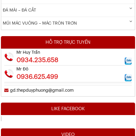
ĐÁ MÀI – ĐÁ CẮT
MŨI MÁC VUÔNG – MÁC TRÒN TRƠN
HỖ TRỢ TRỰC TUYẾN
Mr Huy Trần
0934.235.658
Mr Đô
0936.625.499
gd.thepduyphuong@gmail.com
LIKE FACEBOOK
VIDEO