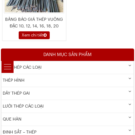
BẢNG BÁO GIÁ THÉP VUÔNG
ĐẶC 10, 12, 14, 16, 18, 20
Xem chi tiết
DANH MỤC SẢN PHẨM
DÂY THÉP CÁC LOẠI
THÉP HÌNH
DÂY THÉP GAI
LƯỚI THÉP CÁC LOẠI
QUE HÀN
ĐINH SẮT – THÉP