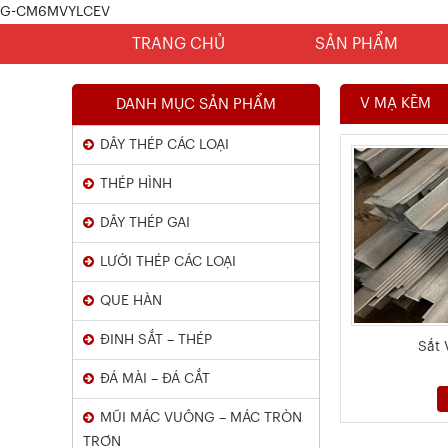
G-CM6MVYLCEV
TRANG CHỦ
SẢN PHẨM
V MẠ KẼM
DANH MỤC SẢN PHẨM
DÂY THÉP CÁC LOẠI
THÉP HÌNH
DÂY THÉP GAI
LƯỚI THÉP CÁC LOẠI
Chứng Chỉ Dây Mạ Kẽm Nhúng
QUE HÀN
Nóng
ĐINH SẮT – THÉP
Sắt 
Xem chi tiết
ĐÁ MÀI – ĐÁ CẮT
MŨI MÁC VUÔNG – MÁC TRÒN
TRƠN