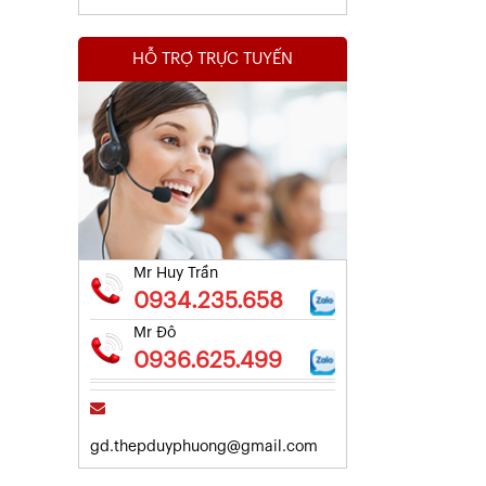
HỖ TRỢ TRỰC TUYẾN
Kết Quả Thử Nghiệm Lưới Tô Tường
Xem chi tiết
Mr Huy Trần
0934.235.658
Mr Đô
0936.625.499
gd.thepduyphuong@gmail.com
Kết Quả Thử Nghiệm Lưới Tô Tường