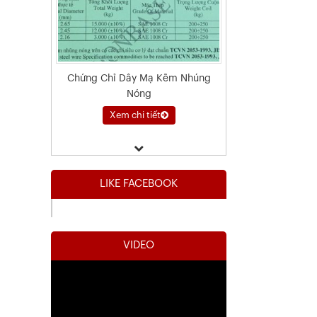
Chứng Chỉ Dây Mạ Kẽm Nhúng
Nóng
Xem chi tiết
LIKE FACEBOOK
VIDEO
Kết Quả Thử Nghiệm Lưới Tô Tường