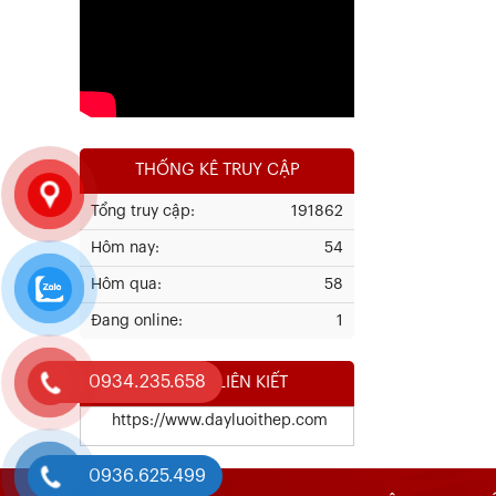
Xem chi tiết
THỐNG KÊ TRUY CẬP
Tổng truy cập:
191862
Hôm nay:
54
Kết Quả Thử Nghiệm Lưới Tô Tường
Hôm qua:
58
Đang online:
1
Xem chi tiết
0934.235.658
WEBSITE LIÊN KIẾT
https://www.dayluoithep.com
0936.625.499