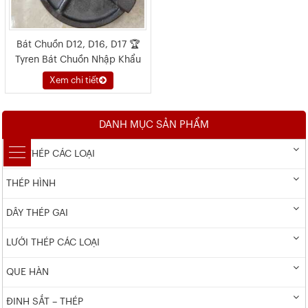
Bát Chuồn D12, D16, D17 🏆
Tyren Bát Chuồn Nhập Khẩu
2026
Xem chi tiết
DANH MỤC SẢN PHẨM
DÂY THÉP CÁC LOẠI
THÉP HÌNH
DÂY THÉP GAI
LƯỚI THÉP CÁC LOẠI
QUE HÀN
ĐINH SẮT – THÉP