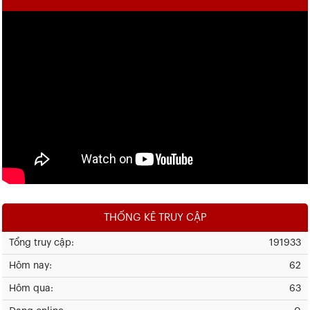
THỐNG KÊ TRUY CẬP
Tổng truy cập:
191933
Hôm nay:
62
Hôm qua:
63