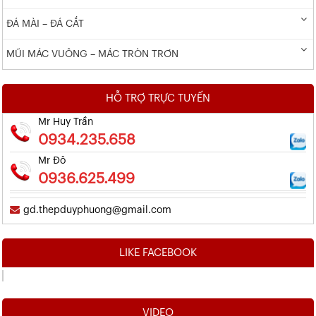
ĐÁ MÀI – ĐÁ CẮT
MŨI MÁC VUÔNG – MÁC TRÒN TRƠN
HỖ TRỢ TRỰC TUYẾN
Mr Huy Trần
0934.235.658
Mr Đô
0936.625.499
gd.thepduyphuong@gmail.com
LIKE FACEBOOK
VIDEO