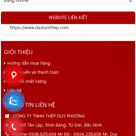
Đang online:
0
WEBSITE LIÊN KIẾT
https://www.dayluoithep.com
GIỚI THIỆU
Hướng dẫn mua hàng
Vận chuyển và thanh toán
Cam kết chất lượng
Liên hệ
THÔNG TIN LIÊN HỆ
CÔNG TY TNHH THÉP DUY PHƯƠNG
Số 165 Tân Lập, Đình Bảng, Từ Sơn, Bắc Ninh
Hotline 0936.625.499 Mr Đô - 0934.235.658 Mr. Duy